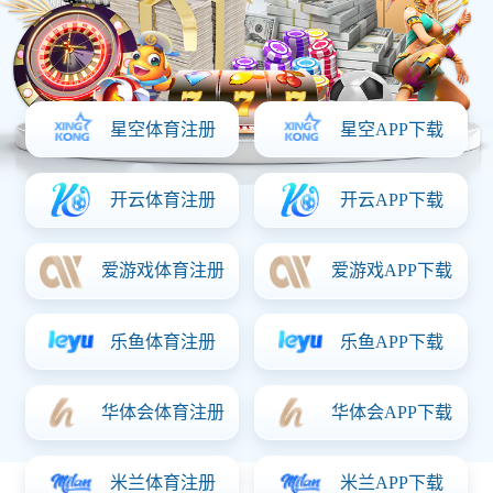
我们提供包括实时比分、体育数据、赛事资讯等服务。具体
内容可能因运营策略进行相应调整。
四、用户行为规范
不得发布非法、敏感或有害内容
不得借助本平台从事任何形式的违法行为
不得利用技术手段破坏平台数据或干扰系统运行
五、知识产权
平台所有文字、图像、数据、设计等内容均属平台或合作方
合法所有，未经授权禁止任何形式的转载或使用。
六、服务终止
若用户违反平台规定或存在不当行为，J9下载平台有权中止
其服务，恕不另行通知。
七、法律责任与适用
协议适用中华人民共和国法律。如用户使用服务过程中产生